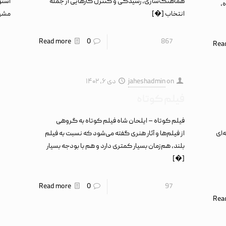
هماهنگ‌سازی، رسیدگی و کنترل کارهایی از جمله
استو
،
انتخاب
[�]
مشهو
Read more
0
867
Rea
on
jaheshadmin
دی ۶, ۱۴۰۲
فیلم کوتاه
فیلم کوتاه – ایلحان شاه فیلم کوتاه به گروهی
)، که شاخه‌ای
از فیلم‌ها و آثار هنری گفته می‌شود که نسبت به فیلم
بلند، هم‌زمان بسیار کمتری دارد و هم با بودجه بسیار
[�]
Read more
0
97
Rea