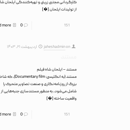
کارگردانی مجتبی زرینی و تهیه‌کنندگی ایلحان شاه
از تولیدات ایلحان
[�]
d more
0
151
on
jaheshadmin
اردیبهشت ۲۱, ۱۴۰۳
مستند
مستند – ایلحان شاه فیلم
مستند (به انگلیسی: Documentary film
بزرگ از روزنامه‌نگاری و صنعت تصاویر متحرک را
شامل می‌شود، به منظور مستندسازی جنبه‌هایی از
واقعیت ساخته
[�]
d more
0
151