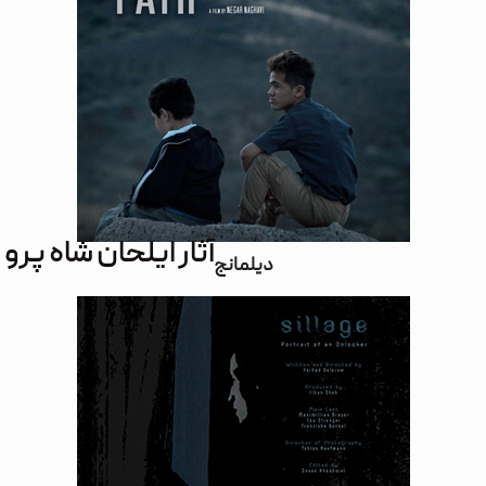
آثار ایلحان شاه پرو
دیلمانج